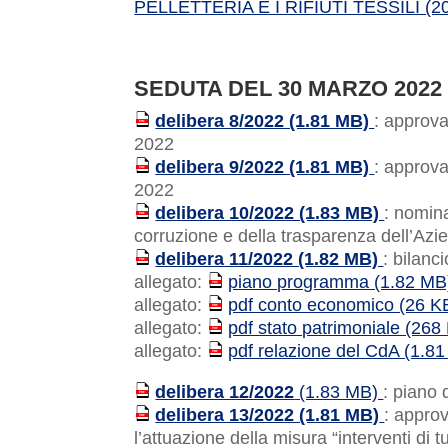
PELLETTERIA E I RIFIUTI TESSILI (2
SEDUTA DEL 30 MARZO 2022
delibera 8/2022 (1.81 MB)
: approva
PDF
2022
delibera 9/2022 (1.81 MB)
: approva
PDF
2022
delibera 10/2022 (1.83 MB)
: nomin
PDF
corruzione e della trasparenza dell’Azi
delibera 11/2022 (1.82 MB)
: bilanc
PDF
allegato:
piano programma (1.82 MB
PDF
allegato:
pdf conto economico (26 K
PDF
allegato:
pdf stato patrimoniale (268
PDF
allegato:
pdf relazione del CdA (1.8
PDF
delibera 12/2022
(1.83 MB)
: piano
PDF
delibera 13/2022 (1.81 MB)
: appro
PDF
l’attuazione della misura “interventi di 