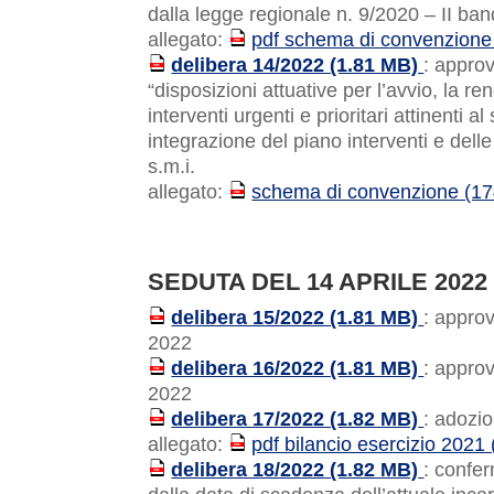
dalla legge regionale n. 9/2020 – II ba
allegato:
pdf schema di convenzione
PDF
delibera 14/2022 (1.81 MB)
: appro
PDF
“disposizioni attuative per l’avvio, la re
interventi urgenti e prioritari attinenti a
integrazione del piano interventi e delle
s.m.i.
allegato:
schema di convenzione (1
PDF
SEDUTA DEL 14 APRILE 2022
delibera 15/2022 (1.81 MB)
: appro
PDF
2022
delibera 16/2022 (1.81 MB)
: appro
PDF
2022
delibera 17/2022 (1.82 MB)
: adozio
PDF
allegato:
pdf bilancio esercizio 2021
PDF
delibera 18/2022 (1.82 MB)
: confer
PDF