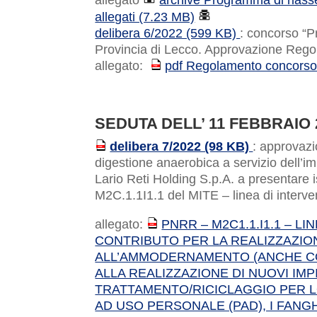
allegato
archive Programma di riassett
allegati (7.23 MB)
delibera 6/2022 (599 KB)
: concorso “P
Provincia di Lecco. Approvazione Reg
allegato:
pdf Regolamento concorso 
PDF
SEDUTA DELL’ 11 FEBBRAIO 
delibera 7/2022 (98 KB)
: approvazi
PDF
digestione anaerobica a servizio dell’i
Lario Reti Holding S.p.A. a presentare i
M2C.1.1I1.1 del MITE – linea di interv
allegato:
PNRR – M2C1.1.I1.1 – L
PDF
CONTRIBUTO PER LA REALIZZAZIO
ALL’AMMODERNAMENTO (ANCHE CON
ALLA REALIZZAZIONE DI NUOVI IMPI
TRATTAMENTO/RICICLAGGIO PER L
AD USO PERSONALE (PAD), I FANGHI