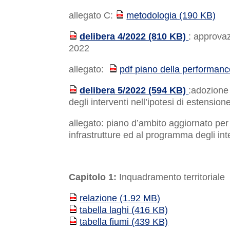
allegato C:
metodologia (190 KB)
PDF
delibera 4/2022 (810 KB)
: approva
PDF
2022
allegato:
pdf piano della performan
PDF
delibera 5/2022 (594 KB)
:adozione
PDF
degli interventi nell’ipotesi di estensio
allegato: piano d’ambito aggiornato per l
infrastrutture ed al programma degli int
Capitolo 1:
Inquadramento territoriale
relazione (1.92 MB)
PDF
tabella laghi (416 KB)
PDF
tabella fiumi (439 KB)
PDF