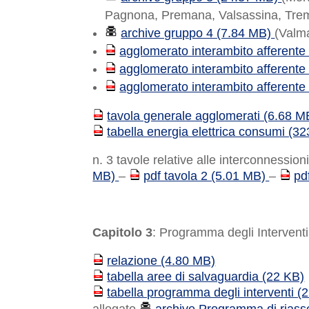
Pagnona, Premana, Valsassina, Tre
archive gruppo 4 (7.84 MB)
(Valm
agglomerato interambito afferente
PDF
agglomerato interambito afferente
PDF
agglomerato interambito afferente
PDF
tavola generale agglomerati (6.68 M
PDF
tabella energia elettrica consumi (3
PDF
n. 3 tavole relative alle interconnessio
MB)
–
pdf tavola 2 (5.01 MB)
–
pd
PDF
PDF
Capitolo 3
: Programma degli Interventi
relazione (4.80 MB)
PDF
tabella aree di salvaguardia (22 KB)
PDF
tabella programma degli interventi (
PDF