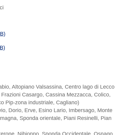
ci
KB)
KB)
labio, Altopiano Valsassina, Centro lago di Lecco
, Frazioni Casargo, Cassina Mezzacca, Colico,
o Pip-zona industriale, Cagliano)
vio, Dorio, Erve, Esino Lario, Imbersago, Monte
magna, Sponda orientale, Piani Resinelli, Pian
terone, Nibionno, Sponda Occidentale, Osnago,