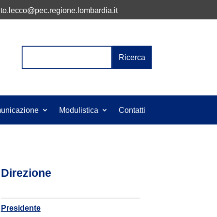
to.lecco@pec.regione.lombardia.it
Cerca:
unicazione
Modulistica
Contatti
Direzione
Presidente