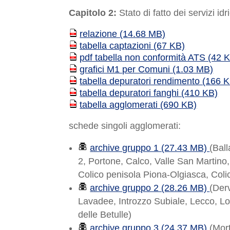
Capitolo 2:
Stato di fatto dei servizi idri
relazione (14.68 MB)
PDF
tabella captazioni (67 KB)
PDF
pdf tabella non conformità ATS (42 
PDF
grafici M1 per Comuni (1.03 MB)
PDF
tabella depuratori rendimento (166 
PDF
tabella depuratori fanghi (410 KB)
PDF
tabella agglomerati (690 KB)
PDF
schede singoli agglomerati:
archive gruppo 1 (27.43 MB)
(Bal
2, Portone, Calco, Valle San Martino
Colico penisola Piona-Olgiasca, Colic
archive gruppo 2 (28.26 MB)
(Der
Lavadee, Introzzo Subiale, Lecco, Lo
delle Betulle)
archive gruppo 3 (24.37 MB)
(Mor