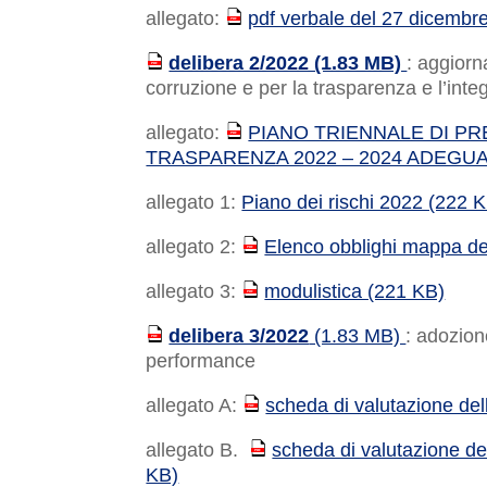
allegato:
pdf verbale del 27 dicembr
PDF
delibera 2/2022 (1.83 MB)
: aggiorn
PDF
corruzione e per la trasparenza e l’integ
allegato:
PIANO TRIENNALE DI P
PDF
TRASPARENZA 2022 – 2024 ADEGUAT
allegato 1:
Piano dei rischi 2022 (222 
allegato 2:
Elenco obblighi mappa de
PDF
allegato 3:
modulistica (221 KB)
PDF
delibera 3/2022
(1.83 MB)
: adozion
PDF
performance
allegato A:
scheda di valutazione del
PDF
allegato B.
scheda di valutazione de
PDF
KB)