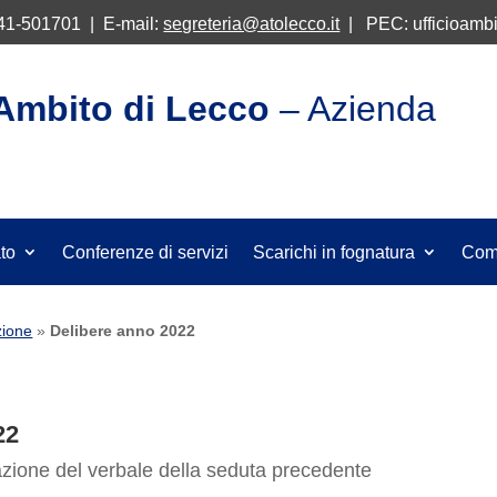
341-501701 | E-mail:
segreteria@atolecco.it
| PEC: ufficioambi
’Ambito di Lecco
– Azienda
ato
Conferenze di servizi
Scarichi in fognatura
Com
zione
»
Delibere anno 2022
22
azione del verbale della seduta precedente