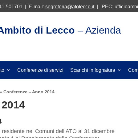
341-501701 | E-mail:
segreteria@atolecco.it
| PEC: ufficioambi
’Ambito di Lecco
– Azienda
ato
Conferenze di servizi
Scarichi in fognatura
Com
»
Conferenze – Anno 2014
 2014
4
ne residente nei Comuni dell’ATO al 31 dicembre