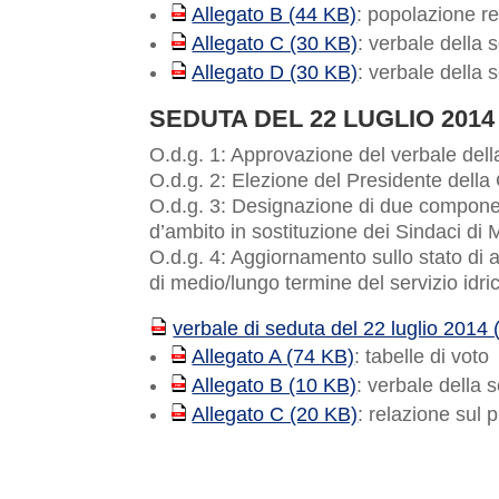
Allegato B (44 KB)
: popolazione r
PDF
Allegato C (30 KB)
: verbale della
PDF
Allegato D (30 KB)
: verbale della
PDF
SEDUTA DEL 22 LUGLIO 2014
O.d.g. 1: Approvazione del verbale del
O.d.g. 2: Elezione del Presidente della
O.d.g. 3: Designazione di due component
d’ambito in sostituzione dei Sindaci di 
O.d.g. 4: Aggiornamento sullo stato di at
di medio/lungo termine del servizio idric
verbale di seduta del 22 luglio 2014
PDF
Allegato A (74 KB)
: tabelle di voto
PDF
Allegato B (10 KB)
: verbale della
PDF
Allegato C (20 KB)
: relazione sul p
PDF