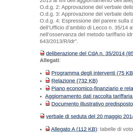
2013 ai fini dell’aggiornamento dell’al
O.d.g. 2: Approvazione del verbale del
O.d.g. 3: Approvazione del verbale del
O.d.g. 4: Espressione del parere sulla 
dell’Ufficio d’ambito di Lecco n. 35/14 
nell’osservanza del metodo tariffario id
643/2013/R/idr”.
deliberazione del CdA n. 35/2014 (8
PDF
Allegati
:
Programma degli interventi (75 KB
PDF
Relazione (732 KB)
PDF
Piano economico-finanziario e re
PDF
Aggiornamento dati raccolta tariffari
Documento illustrativo predisposto
PDF
verbale di seduta del 20 maggio 201
PDF
Allegato A (112 KB)
: tabelle di vot
PDF