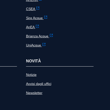
CSEA
Sire Acque
AnEA
Brianza Acque
UniAcque
NOVITÀ
Notizie
Avvisi dagli uffici
Newsletter