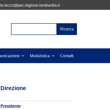
to.lecco@pec.regione.lombardia.it
Cerca:
unicazione
Modulistica
Contatti
Direzione
Presidente