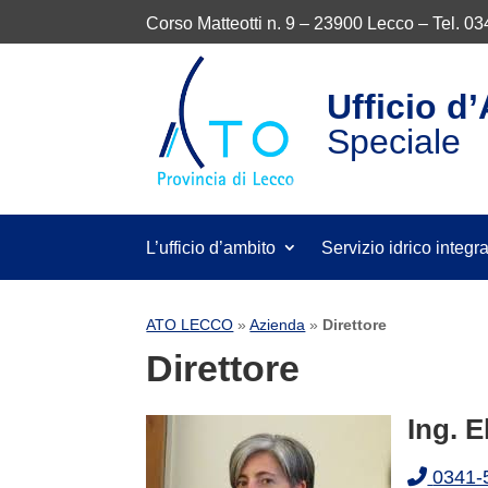
Corso Matteotti n. 9 – 23900 Lecco – Tel. 0
Ufficio d
Speciale
L’ufficio d’ambito
Servizio idrico integr
ATO LECCO
»
Azienda
»
Direttore
Direttore
Ing. 
0341-