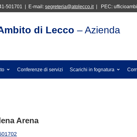
341-501701 | E-mail:
segreteria@atolecco.it
| PEC: ufficioambi
’Ambito di Lecco
– Azienda
ato
Conferenze di servizi
Scarichi in fognatura
Com
Elena Arena
501702