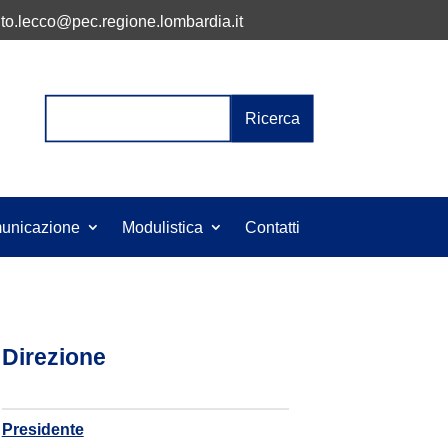
to.lecco@pec.regione.lombardia.it
Cerca:
unicazione
Modulistica
Contatti
Direzione
Presidente