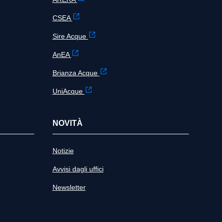
CSEA
Sire Acque
AnEA
Brianza Acque
UniAcque
NOVITÀ
Notizie
Avvisi dagli uffici
Newsletter