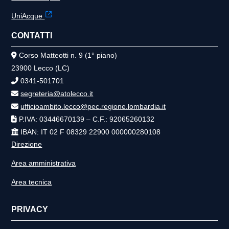
UniAcque
CONTATTI
Corso Matteotti n. 9 (1° piano)
23900 Lecco (LC)
0341-501701
segreteria@atolecco.it
ufficioambito.lecco@pec.regione.lombardia.it
P.IVA: 03446670139 – C.F.: 92065260132
IBAN: IT 02 F 08329 22900 000000280108
Direzione
Area amministrativa
Area tecnica
PRIVACY