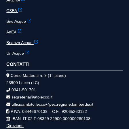
ARERA
CSEA
Sire Acque
AnEA
Brianza Acque
UniAcque
CONTATTI
Corso Matteotti n. 9 (1° piano)
23900 Lecco (LC)
0341-501701
segreteria@atolecco.it
ufficioambito.lecco@pec.regione.lombardia.it
P.IVA: 03446670139 – C.F.: 92065260132
IBAN: IT 02 F 08329 22900 000000280108
Direzione